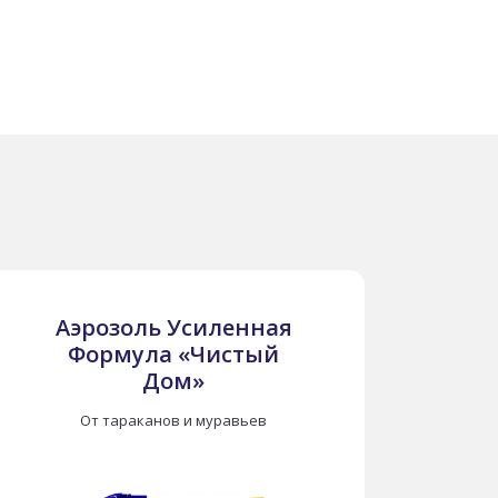
Аэрозоль Усиленная
Аэрозоль Усиленная
Д
Формула «Чистый Дом»‎
Формула «Чистый
Баллон 400 мл.
Дом»‎
От тараканов и муравьев
От тараканов и муравьев
Описание:
Инсектицидное средство в аэрозольной
Сре
упаковке.