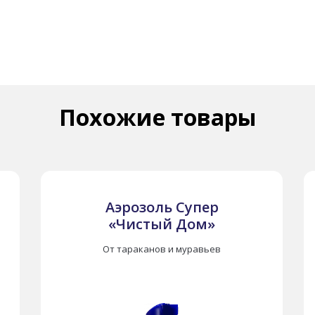
Похожие товары
й
Аэрозоль Супер «Чистый
Аэрозоль Супер
Дом»‎
в
«Чистый Дом»‎
Баллон 150, 400, 600 мл.
От тараканов и муравьев
От тараканов и муравьев
:
ов
Описание:
Препарат мгновенного действия,
уничтожает все виды ползающих и